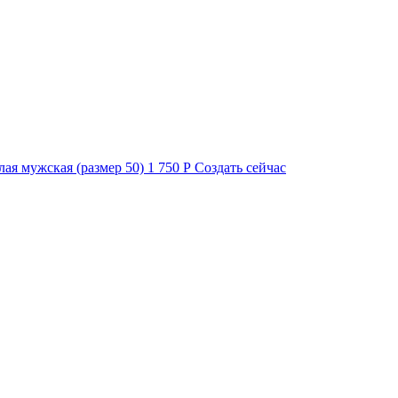
лая мужская (размер 50)
1 750 Р
Создать сейчас