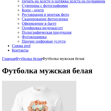
Печать на холсте и натяжка холста на подрамник
Сувениры с фотографиями
Копи - центр
Реставрация и монтаж фото
Сканирование фотопленки
Оформление в багет
Оцифровка видеокассет
Полиграфическая продукция
Фотокерамика
Прочие цифровые услуги
Сивма prof
Контакты
Главная
Футболка белая
Футболка мужская белая
Футболка мужская белая