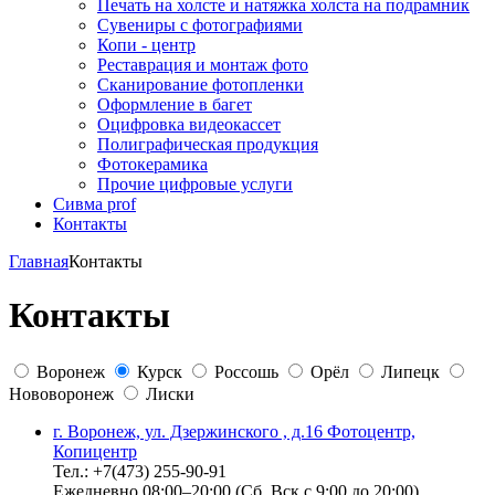
Печать на холсте и натяжка холста на подрамник
Сувениры с фотографиями
Копи - центр
Реставрация и монтаж фото
Сканирование фотопленки
Оформление в багет
Оцифровка видеокассет
Полиграфическая продукция
Фотокерамика
Прочие цифровые услуги
Сивма prof
Контакты
Главная
Контакты
Контакты
Воронеж
Курск
Россошь
Орёл
Липецк
Нововоронеж
Лиски
г. Воронеж, ул. Дзержинского , д.16 Фотоцентр,
Копицентр
Тел.: +7(473) 255-90-91
Ежедневно 08:00–20:00 (Сб, Вск с 9:00 до 20:00)