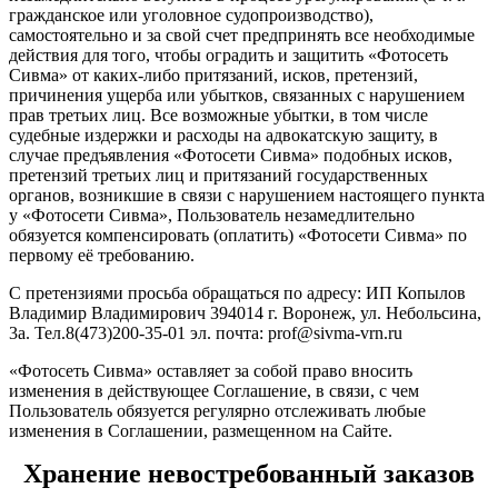
гражданское или уголовное судопроизводство),
самостоятельно и за свой счет предпринять все необходимые
действия для того, чтобы оградить и защитить «Фотосеть
Сивма» от каких-либо притязаний, исков, претензий,
причинения ущерба или убытков, связанных с нарушением
прав третьих лиц. Все возможные убытки, в том числе
судебные издержки и расходы на адвокатскую защиту, в
случае предъявления «Фотосети Сивма» подобных исков,
претензий третьих лиц и притязаний государственных
органов, возникшие в связи с нарушением настоящего пункта
у «Фотосети Сивма», Пользователь незамедлительно
обязуется компенсировать (оплатить) «Фотосети Сивма» по
первому её требованию.
С претензиями просьба обращаться по адресу: ИП Копылов
Владимир Владимирович 394014 г. Воронеж, ул. Небольсина,
3а. Тел.8(473)200-35-01 эл. почта: prof@sivma-vrn.ru
«Фотосеть Сивма» оставляет за собой право вносить
изменения в действующее Соглашение, в связи, с чем
Пользователь обязуется регулярно отслеживать любые
изменения в Соглашении, размещенном на Сайте.
Хранение невостребованный заказов