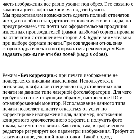
часть изображения все равно уходит под обрез. Это связано с
компенсацией люфта механизма подачи бумаги.
Мы предоставляем возможность сделать полный отпечаток
исходя из любого стандартного отношения сторон кадра, но
предупреждаем, что почти вся оформительская продукция
известных производителей (рамки, альбомы) сориентирована
на отпечатки с отношением сторон 2:3. Будьте внимательны
при выборе формата печати.
При совпадении отношения
сторон кадра и печатного формата мы рекомендуем Вам
задавать режим печати без полей (кадр в обрез).
Режим
«Без коррекции»:
при печати изображение не
подвергается никаким изменениям. Используется, в
основном, для файлов специально подготовленных для
печати на данном типе лазерной фотолаборатории. Для чего
требуется соответствующим образом, настроенное ПО и
откалиброванный монитор. Использование данного типа
печати позволяет клиенту отказаться от услуг по
корректировке изображения для, например, достижения
конкретного художественного эффекта и получить фото
таким, каким он его видит. Заказчик, сам, в графическом
редакторе регулирует все параметры изображения. Требует от
заказчика определенной подготовки. Такой подход