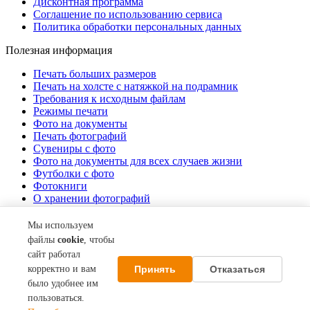
Дисконтная программа
Соглашение по использованию сервиса
Политика обработки персональных данных
Полезная информация
Печать больших размеров
Печать на холсте c натяжкой на подрамник
Требования к исходным файлам
Режимы печати
Фото на документы
Печать фотографий
Сувениры с фото
Фото на документы для всех случаев жизни
Футболки с фото
Фотокниги
О хранении фотографий
Стоимость услуг
Мы используем
О компании
файлы
cookie
, чтобы
сайт работал
Контакты
Принять
Отказаться
корректно и вам
Акции
О нас
было удобнее им
пользоваться.
© 2013–2026 Фотосеть СИВМА. Все права защищены.