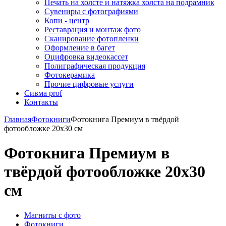
Печать на холсте и натяжка холста на подрамник
Сувениры с фотографиями
Копи - центр
Реставрация и монтаж фото
Сканирование фотопленки
Оформление в багет
Оцифровка видеокассет
Полиграфическая продукция
Фотокерамика
Прочие цифровые услуги
Сивма prof
Контакты
Главная
Фотокниги
Фотокнига Премиум в твёрдой
фотообложке 20х30 см
Фотокнига Премиум в
твёрдой фотообложке 20х30
см
Магниты с фото
Фотокниги