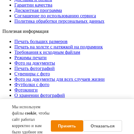
Гарантии качества
Дисконтная программа
Соглашение по использованию сервиса
Политика обработки персональных данных
Полезная информация
Печать больших размеров
Печать на холсте c натяжкой на подрамник
Требования к исходным файлам
Режимы печати
Фото на документы
Печать фотографий
Сувениры с фото
Фото на документы для всех случаев жизни
Футболки с фото
Фотокниги
О хранении фотографий
Стоимость услуг
Мы используем
О компании
файлы
cookie
, чтобы
сайт работал
Контакты
Принять
Отказаться
корректно и вам
Акции
О нас
было удобнее им