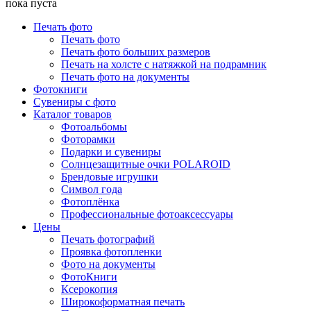
пока пуста
Печать фото
Печать фото
Печать фото больших размеров
Печать на холсте с натяжкой на подрамник
Печать фото на документы
Фотокниги
Сувениры с фото
Каталог товаров
Фотоальбомы
Фоторамки
Подарки и сувениры
Солнцезащитные очки POLAROID
Брендовые игрушки
Символ года
Фотоплёнка
Профессиональные фотоаксессуары
Цены
Печать фотографий
Проявка фотопленки
Фото на документы
ФотоКниги
Ксерокопия
Широкоформатная печать