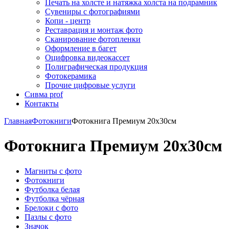
Печать на холсте и натяжка холста на подрамник
Сувениры с фотографиями
Копи - центр
Реставрация и монтаж фото
Сканирование фотопленки
Оформление в багет
Оцифровка видеокассет
Полиграфическая продукция
Фотокерамика
Прочие цифровые услуги
Сивма prof
Контакты
Главная
Фотокниги
Фотокнига Премиум 20х30см
Фотокнига Премиум 20х30см
Магниты с фото
Фотокниги
Футболка белая
Футболка чёрная
Брелоки с фото
Пазлы с фото
Значок