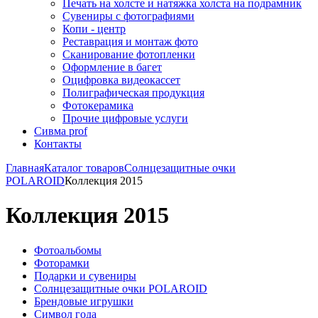
Печать на холсте и натяжка холста на подрамник
Сувениры с фотографиями
Копи - центр
Реставрация и монтаж фото
Сканирование фотопленки
Оформление в багет
Оцифровка видеокассет
Полиграфическая продукция
Фотокерамика
Прочие цифровые услуги
Сивма prof
Контакты
Главная
Каталог товаров
Солнцезащитные очки
POLAROID
Коллекция 2015
Коллекция 2015
Фотоальбомы
Фоторамки
Подарки и сувениры
Солнцезащитные очки POLAROID
Брендовые игрушки
Символ года