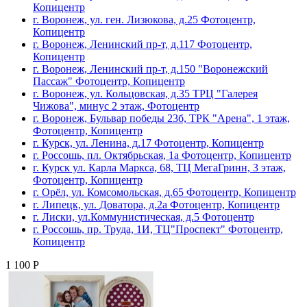
Копицентр
г. Воронеж, ул. ген. Лизюкова, д.25 Фотоцентр,
Копицентр
г. Воронеж, Ленинский пр-т, д.117 Фотоцентр,
Копицентр
г. Воронеж, Ленинский пр-т, д.150 "Воронежский
Пассаж" Фотоцентр, Копицентр
г. Воронеж, ул. Кольцовская, д.35 ТРЦ "Галерея
Чижова", минус 2 этаж, Фотоцентр
г. Воронеж, Бульвар победы 23б, ТРК "Арена", 1 этаж,
Фотоцентр, Копицентр
г. Курск, ул. Ленина, д.17 Фотоцентр, Копицентр
г. Россошь, пл. Октябрьская, 1а Фотоцентр, Копицентр
г. Курск ул. Карла Маркса, 68, ТЦ МегаГринн, 3 этаж,
Фотоцентр, Копицентр
г. Орёл, ул. Комсомольская, д.65 Фотоцентр, Копицентр
г. Липецк, ул. Доватора, д.2а Фотоцентр, Копицентр
г. Лиски, ул.Коммунистическая, д.5 Фотоцентр
г. Россошь, пр. Труда, 1И, ТЦ"Проспект" Фотоцентр,
Копицентр
1 100 Р