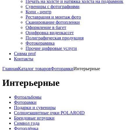
Печать на холсте и натяжка холста на подрамник
Сувениры с фотографиями
Копи - центр
Реставрация и монтаж фото
Сканирование фотопленки
Оформление в багет
Оцифровка видеокассет
Полиграфическая продукция
Фотокерамика
Прочие цифровые услуги
Сивма prof
Контакты
Главная
Каталог товаров
Фоторамки
Интерьерные
Интерьерные
Фотоальбомы
Фоторамки
Подарки и сувениры
Солнцезащитные очки POLAROID
Брендовые игрушки
Символ года
Фотоплёнка