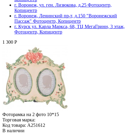
г. Воронеж, ул. ген. Лизюкова, д.25 Фотоцентр,
Копицентр
г. Воронеж, Ленинский пр-т, д.150 "Воронежский
Пассаж" Фотоцентр, Копицентр
г. Курск ул. Карла Маркса, 68, ТЦ МегаГринн, 3 этаж,
Фотоцентр, Копицентр
1 300 Р
Фоторамка на 2 фото 10*15
Торговая марка:
Код товара: A251612
В наличии