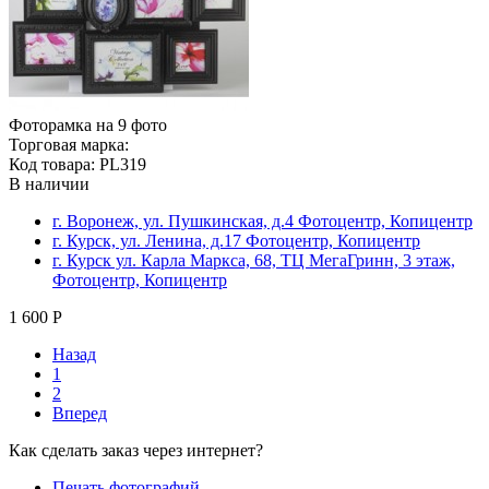
Фоторамка на 9 фото
Торговая марка:
Код товара: PL319
В наличии
г. Воронеж, ул. Пушкинская, д.4 Фотоцентр, Копицентр
г. Курск, ул. Ленина, д.17 Фотоцентр, Копицентр
г. Курск ул. Карла Маркса, 68, ТЦ МегаГринн, 3 этаж,
Фотоцентр, Копицентр
1 600 Р
Назад
1
2
Вперед
Как сделать заказ через интернет?
Печать фотографий