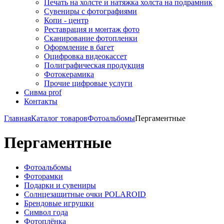
Печать на холсте и натяжка холста на подрамник
Сувениры с фотографиями
Копи - центр
Реставрация и монтаж фото
Сканирование фотопленки
Оформление в багет
Оцифровка видеокассет
Полиграфическая продукция
Фотокерамика
Прочие цифровые услуги
Сивма prof
Контакты
Главная
Каталог товаров
Фотоальбомы
Пергаментные
Пергаментные
Фотоальбомы
Фоторамки
Подарки и сувениры
Солнцезащитные очки POLAROID
Брендовые игрушки
Символ года
Фотоплёнка