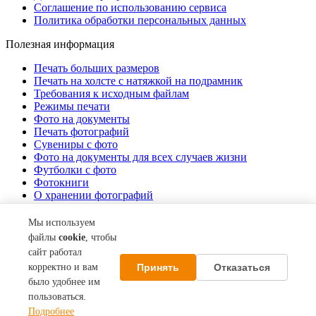
Соглашение по использованию сервиса
Политика обработки персональных данных
Полезная информация
Печать больших размеров
Печать на холсте c натяжкой на подрамник
Требования к исходным файлам
Режимы печати
Фото на документы
Печать фотографий
Сувениры с фото
Фото на документы для всех случаев жизни
Футболки с фото
Фотокниги
О хранении фотографий
Стоимость услуг
Мы используем
О компании
файлы
cookie
, чтобы
сайт работал
Контакты
Принять
Отказаться
корректно и вам
Акции
О нас
было удобнее им
пользоваться.
© 2013–2026 Фотосеть СИВМА. Все права защищены.
Подробнее