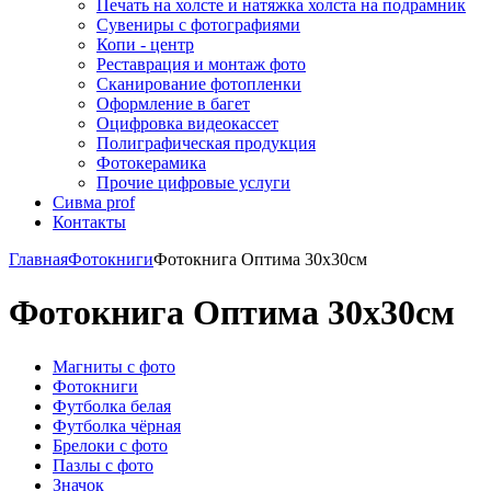
Печать на холсте и натяжка холста на подрамник
Сувениры с фотографиями
Копи - центр
Реставрация и монтаж фото
Сканирование фотопленки
Оформление в багет
Оцифровка видеокассет
Полиграфическая продукция
Фотокерамика
Прочие цифровые услуги
Сивма prof
Контакты
Главная
Фотокниги
Фотокнига Оптима 30х30см
Фотокнига Оптима 30х30см
Магниты с фото
Фотокниги
Футболка белая
Футболка чёрная
Брелоки с фото
Пазлы с фото
Значок