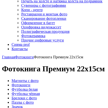
Печать на холсте и натяжка холста на подрамник
Сувениры с фотографиями
Копи - центр
Реставрация и монтаж фото
Сканирование фотопленки
Оформление в багет
Оцифровка видеокассет
Полиграфическая продукция
Фотокерамика
Прочие цифровые услуги
Сивма prof
Контакты
Главная
Фотокниги
Фотокнига Премиум 22х15см
Фотокнига Премиум 22х15см
Магниты с фото
Фотокниги
Футболка белая
Футболка чёрная
Брелоки с фото
Пазлы с фото
Значок