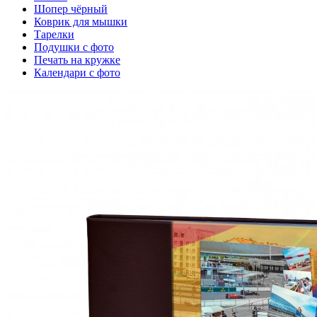
Шопер чёрный
Коврик для мышки
Тарелки
Подушки с фото
Печать на кружке
Календари с фото